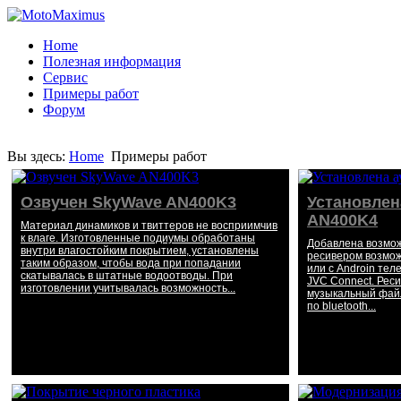
Home
Полезная информация
Сервис
Примеры работ
Форум
Вы здесь:
Home
Примеры работ
Озвучен SkyWave AN400K3
Установлен
AN400K4
Материал динамиков и твиттеров не восприимчив
к влаге. Изготовленные подиумы обработаны
Добавлена возмож
внутри влагостойким покрытием, установлены
ресивером возможн
таким образом, чтобы вода при попадании
или с Androin те
скатывалась в штатные водоотводы. При
JVC Connect. Рес
изготовлении учитывалась возможность...
музыкальный файл
по bluetooth...