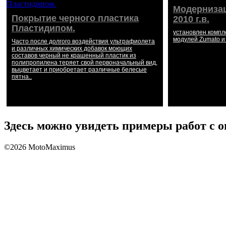
Модерниза
Покрытие черного пластика
2010 г.в.
Пластидипом.
установлен компл
модулей Zumato и
Часто после долгого воздействия ультрафиолета
и различных химических добавок моющих
составов черный не крашенный пластик из
полипропилена теряет свой первоначальный вид,
выцветает и приобретает различные белесые
пятна..
Здесь можно увидеть примеры работ с 
©2026 MotoMaximus